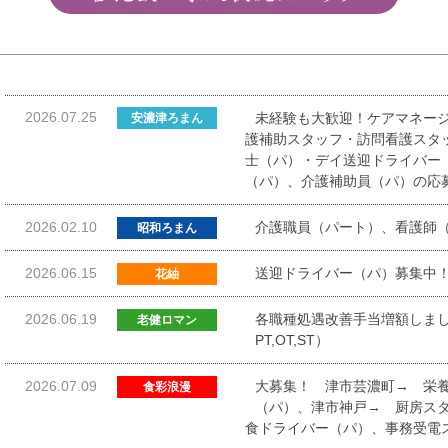
2026.07.25
未経験も大歓迎！ケアマネー
安濃津ろまん
護補助スタッフ・訪問看護スタ
士（パ）・デイ送迎ドライバー
（パ）、介護補助員（パ）の応
2026.02.10
介護職員（パート）、看護師
昭和ろまん
2026.06.15
送迎ドライバー（パ）募集中
花紬
2026.06.19
各職種処遇改善手当増額しまし
老健ロマン
PT,OT,ST）
2026.07.09
大募集！ 津市芸濃町→ 栄
食彩浪漫
（パ）、津市神戸→ 厨房ス
食ドライバー（パ）、事務受電