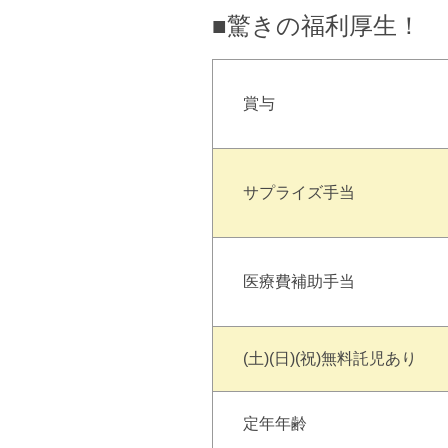
■驚きの福利厚生！
賞与
サプライズ手当
医療費補助手当
(土)(日)(祝)無料託児あり
定年年齢