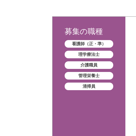
募集の職種
看護師（正・準）
理学療法士
介護職員
管理栄養士
清掃員