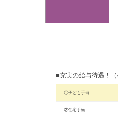
■充実の給与待遇！
①子ども手当
②住宅手当